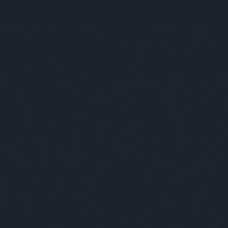
mis
mül
nag
nem
nige
nyi
ost
paj
pir
pós
pus
ric
sch
soc
ste
sza
szá
szi
szo
tam
the