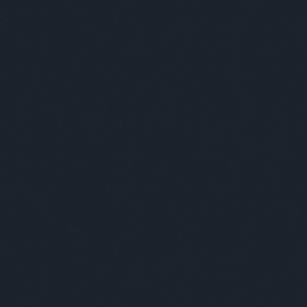
EGY VÁROS A BENNE ÉLŐKBEN MUTATKOZIK MEG IGAZÁN
E
DESIGN
ART
+++
ABSOLUT