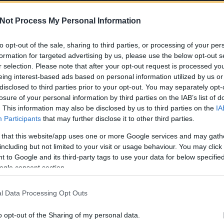
élet
alho
Not Process My Personal Information
alk
to opt-out of the sale, sharing to third parties, or processing of your per
formation for targeted advertising by us, please use the below opt-out s
Ke
r selection. Please note that after your opt-out request is processed y
eing interest-based ads based on personal information utilized by us or
disclosed to third parties prior to your opt-out. You may separately opt-
je akítv részese a magyar piacnak, valamint évek óta együtt
losure of your personal information by third parties on the IAB’s list of
lőtti évben azonban egy teljesen új dologba vágott bele,
Cí
. This information may also be disclosed by us to third parties on the
IA
llekció lett. A Layers igazi mestermunka, ami egy új
Participants
that may further disclose it to other third parties.
100
 pedig elfogadta a kihívást, amit saját magának állított,
abo
 that this website/app uses one or more Google services and may gath
al készít cipőket. A diplomakollekcióra nemcsak a szakma
abs
including but not limited to your visit or usage behaviour. You may click 
pontják viselik bőrfaragványokból készített cipőit és
abs
 to Google and its third-party tags to use your data for below specifi
olta tovább Fekete Fruzsi, ékszertervezővel együtt, az
abs
ogle consent section.
Galériában. A Layers of Impressions kiállítás tökéletes
abs
harmonikus együttműködésének. A lenti interjúban
ama
em arról az útról is, ami idáig vezetett.
l Data Processing Opt Outs
and
ann
alatod a bőrrel, de cipőket tervezni és készíteni
o opt-out of the Sharing of my personal data.
artk