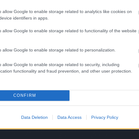
gal
segítettek a tervezés és a kivitelezés minden szakaszában.
haj
gal tudtam a cipőkhöz nyúlni, és körbe tudtam járni a
o allow Google to enable storage related to analytics like cookies on
heve
evice identifiers in apps.
hlin
hor
o allow Google to enable storage related to functionality of the website
hős
TOVÁBB
imr
jam
o allow Google to enable storage related to personalization.
kar
Szólj hozzá!
ker
budapest
design
Budapest
veszprémigabriella
o allow Google to enable storage related to security, including
kok
cation functionality and fraud prevention, and other user protection.
kora
kor
kov
lafl
CONFIRM
lar
luk
mak
Data Deletion
Data Access
Privacy Policy
mar
més
met
mim