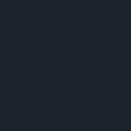
solut Budapest
apest ezer arcát szeretnénk megmutatni
ek. A várost, ahol élünk, amit szeretünk,
nnan néha kimenekülünk, de aztán
zatérve azt gondoljuk, “Igen, végre itthon
yok!” Mégis mitől annyira különleges? A szép
letek, a kulturális sokszínűség és a nyüzsgő
rakozóhelyek még nem elegek ehhez; az
erek töltik meg élettel. Az egyéniségek azok,
 a várost is egyedivé, izgalmassá teszik. Kik
és mit adnak hozzá a városhoz? Mi őket
tjuk be nektek, lássátok rajtuk keresztül
apestet úgy, ahogy eddig még soha!
özlünk az Absolut szponzorációs blogján! //
ünk, hogy a blogon található alkohol
talmú posztokat csak olyanokkal oszd meg
tve azoknak továbbítsd, akik betöltötték 18.