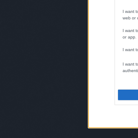
hogy mi működik és mi nem, de rengeteget 
Nekik köszönhetem, hogy ekkora szabadság
I want t
web or d
technológiában rejlő lehetőségeket.
I want t
or app.
I want t
I want t
authenti