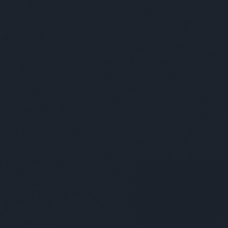
Címkék
»
veszprémigabriella
Bőrhulladékból születe
Gabriellával
2019. június 26.
-
absolut_hu