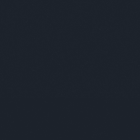
tt - Interjú Veszprémi
Ab
Bud
nekt
aho
viss
vag
épü
szó
emb
akik
ők 
muta
Bud
Üdv
Kér
tar
ille