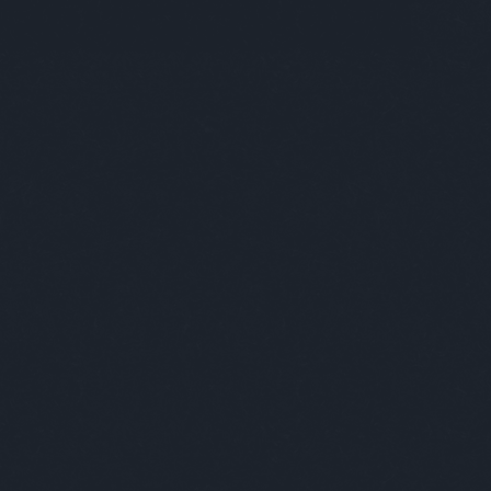
skk
moizerzsuzsa
mojzesdóra
mono
lnercsaba
murányikristóf
müskinn
ygyulacsuszka
nandi
nanushka
ényimárton
nemesanita
nemnőügy
nextlevel
lstately
non+
noramatisse
nubu
tottakvagyunk
ódorandrás
openshowroom
konzept
osvártjudit
painterofbudapest
ortamás
papmárk
petőlajos
pinkponilo
oskanna
plantethics
pluszpluszplusz
alakianett
présműhely
pride
priegerzsolt
kásmarcell
ráczzoltán
rebáktamás
oxmissmood
rizsavitamás
saiid
saschabraemer
ök
schöknorbi
simoniddol
simonmárton
iétébudapest
sonya
soósberci
soósnóra
fánkovitsfanni
studiocsalar
szabóádám
bótomi
szakoskriszta
szánthókinga
szzsófi
szekeresgyörgy
szemzőzsófia
nyovagergely
szinyovagergő
szöllősimátyás
mbatéva
szűcspéter
talabérgéza
ásimiklós
tánc
terem
themamakin
velvetchemistry
tóth melinda daige
töttöskata