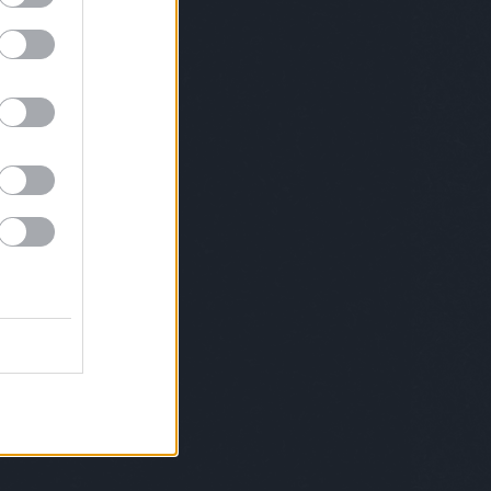
leryweekendbudapest
gryllusábris
hadik
gatósára
haniko
hegedűsdóra
herbertaniko
sijudit
hidasikristóf
highlightsofhungary
kazsolt
homerun
horányijuliyouli
váthlóczijudit
horváthréka
horváthviktor
ök
humenfesztivál
huszárkatalin
hybridart
enorbert
ipacsbalázs
isissalam
isu
riklevente
JeSuisBelle
jetlag
karaiákos
ányidani
kartongaléria
keményzsófi
eszteszsófia
kisszínesbudapest
klipszemle
tél
kolorádó
konsánszkydóra
KoPé
levicsrita
kormosrichárdrico
koroknai
oknaiklári
kovácsandrea
kovácsdani
ácsdániel
králikdani
kristoflab
lafabbrica
eur
lakatosbalázs
lakatossándor
solssonsmith
lenkeyákos
lotfibegi
lozar
Lukács
ácsroland
maisonmarquise
ersofbudapest
marge
margot
osvölgyinorbert
mátravölgyivivien
meikawa
zároszsuzsi
meszesializ
metha
zkerviktória
meyeresztervirág
michelroux
ikri
mindspace
mirkoilic
miskovitsmarci