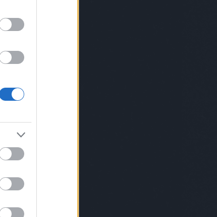
somniac
baboszsili
bácskaiandrás
lyaserika
bánszegirebeka
barabászsófi
sonybence
bartalk
bartender
barthamáté
tdis
benczepéter
bergoveczlászló
onworkshop
between
bianicon
birodávid
skóborbála
blatti
blitzgaléria
bódisboglárka
uspéter
bomoartbudapest
borbala
osbalázs
boutiqbar
treetphotographycollective
bpunderground
cknerjános
bsw
budapest
Budapest
apest100
buzásaliz
cameralucida
chripkólili
islawyer
claap
csalárbence
csatójózsef
csiga
lingerpetra
daige
daubneranna
eterrichárd
design
dirt
discoduro
dlrm
ostamás
dorkódániel
dotforyou
aiszigetegblog
düsk
dyan
ékszerekéjszakája
ian
elyxmartini
erdeikrisztina
erdeizsolt
sdakortárst
eszka
everybodyneedsart
fabrika
a
fegyvernekysándorjr
feketefruzsi
elősgasztrohős
filip
finskit
flatlab
forraiferenc
tepan
fotós
Fotós
franpalermo
gaborkraft