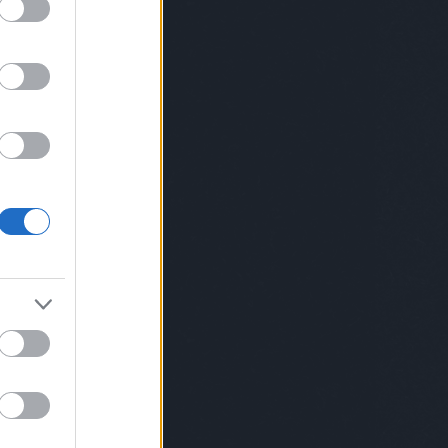
somniac
baboszsili
bácskaiandrás
lyaserika
bánszegirebeka
barabászsófi
sonybence
bartalk
bartender
barthamáté
tdis
benczepéter
bergoveczlászló
onworkshop
between
bianicon
birodávid
skóborbála
blatti
blitzgaléria
bódisboglárka
uspéter
bomoartbudapest
borbala
osbalázs
boutiqbar
treetphotographycollective
bpunderground
cknerjános
bsw
budapest
Budapest
apest100
buzásaliz
cameralucida
chripkólili
islawyer
claap
csalárbence
csatójózsef
csiga
lingerpetra
daige
daubneranna
eterrichárd
design
dirt
discoduro
dlrm
ostamás
dorkódániel
dotforyou
aiszigetegblog
düsk
dyan
ékszerekéjszakája
ian
elyxmartini
erdeikrisztina
erdeizsolt
sdakortárst
eszka
everybodyneedsart
fabrika
a
fegyvernekysándorjr
feketefruzsi
elősgasztrohős
filip
finskit
flatlab
forraiferenc
tepan
Fotós
fotós
franpalermo
gaborkraft