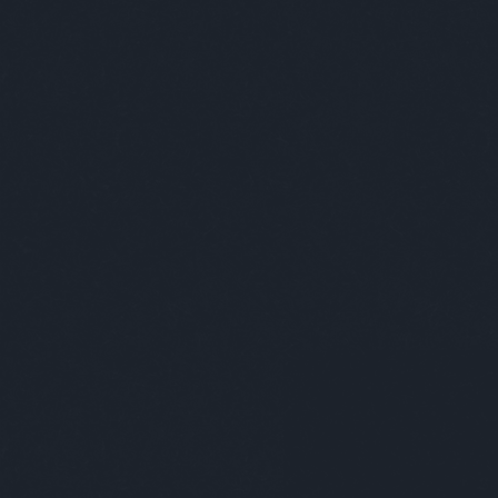
Címkék
»
sociétébudapest
DOT for You X Société
összefoglaló
Société Budapest interjú
2017. december 15.
-
absolut_hu