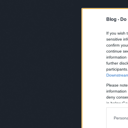
Blog -
Do 
If you wish 
sensitive in
confirm you
continue se
information 
December 11-én egy zártkörű eseménye
further disc
kollaborációjuk létrejötte kapcsán. A ké
participants
összehangban van mindazzal, amit ez az 
Downstream 
exkluzív, izgalmas, merész és nemzetközi v
Please note
information 
deny consent
in below Go
Persona