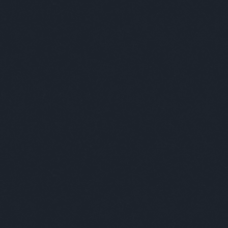
trip
meg a Société Budapestet!
urb
váll
var
TOVÁBB
vecs
ves
vic
Szólj hozzá!
weil
budapest
art
absolut
Budapest
sociétébudapest
dotforyou
wir
yos
zsá
Cím