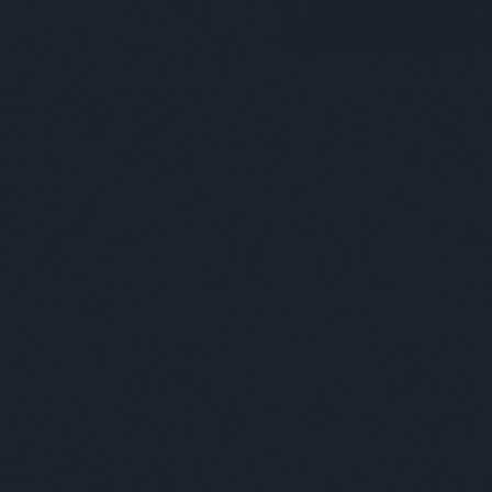
Fotók:
Mátyássy Jónás