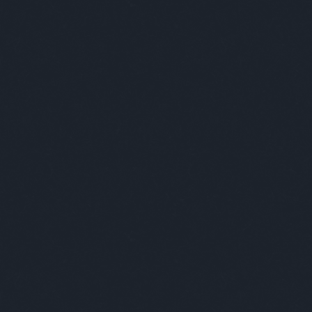
o
tündedóra
typojam
underseabikini
anheroes
urbansidewalker
use
vágóréka
ajizénó
vanekjudit
váradilili
varázsgarázs
gafanni
vargamarietta
városigorillák
eizsófi
vendég
vengru
verkstaden
zprémigabriella
vetlényialma
viaplant
kymilon
vilicstamás
virágéknál
volkovasisters
erpéter
wellhello
whiterussian
winklernóra
e
wirthabigail
wonderlab
yellowbudapest
hapop
zacktipton
zene
zoephobic
gerbalázs
zsengellérvilmos
zsigmonddóra
kefelhő
SÜTI BEÁLLÍTÁSOK MÓDOSÍTÁSA