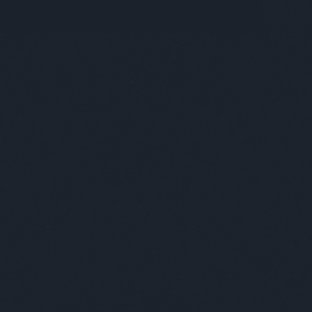
skk
moizerzsuzsa
mojzesdóra
mono
lnercsaba
murányikristóf
müskinn
ygyulacsuszka
nandi
nanushka
ényimárton
nemesanita
nemnőügy
nextlevel
lstately
non+
noramatisse
nubu
tottakvagyunk
ódorandrás
openshowroom
konzept
osvártjudit
painterofbudapest
ortamás
papmárk
petőlajos
pinkponilo
oskanna
plantethics
pluszpluszplusz
alakianett
présműhely
pride
priegerzsolt
kásmarcell
ráczzoltán
rebáktamás
oxmissmood
rizsavitamás
saiid
saschabraemer
ök
schöknorbi
simoniddol
simonmárton
iétébudapest
sonya
soósberci
soósnóra
fánkovitsfanni
studiocsalar
szabóádám
bótomi
szakoskriszta
szánthókinga
szzsófi
szekeresgyörgy
szemzőzsófia
nyovagergely
szinyovagergő
szöllősimátyás
mbatéva
szűcspéter
talabérgéza
ásimiklós
tánc
terem
themamakin
velvetchemistry
tóth melinda daige
töttöskata