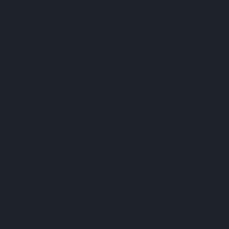
EGY VÁROS A BENNE ÉLŐKBEN MUTATKOZIK MEG IGAZÁN
E
DESIGN
ART
+++
ABSOLUT