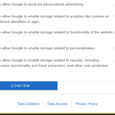
gal
blogok megtekintési szabályait
is.
to allow Google to send me personalized advertising.
haj
heve
o allow Google to enable storage related to analytics like cookies on
hlin
evice identifiers in apps.
hor
hős
o allow Google to enable storage related to functionality of the website
imr
jam
kar
o allow Google to enable storage related to personalization.
ker
kok
kora
o allow Google to enable storage related to security, including
kor
cation functionality and fraud prevention, and other user protection.
kov
lafl
lar
CONFIRM
luk
mak
mar
més
Data Deletion
Data Access
Privacy Policy
met
mim