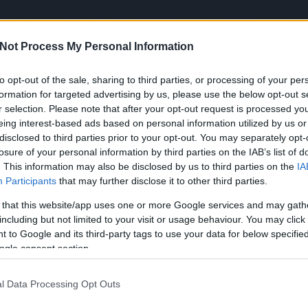
élet
alho
alk
Not Process My Personal Information
to opt-out of the sale, sharing to third parties, or processing of your per
Ke
formation for targeted advertising by us, please use the below opt-out s
r selection. Please note that after your opt-out request is processed y
eing interest-based ads based on personal information utilized by us or
disclosed to third parties prior to your opt-out. You may separately opt-
Cí
n ünnepelt a
DOT for You
és a
Société Budapest
losure of your personal information by third parties on the IAB’s list of
t különböző verzióban is elérhető notebook teljes
. This information may also be disclosed by us to third parties on the
IA
100
új közösségi tér kommunikál magáról; kifinomult,
Participants
that may further disclose it to other third parties.
abo
iszonylatban is friss. Az Absolut. is ott volt.
abs
 that this website/app uses one or more Google services and may gath
abs
including but not limited to your visit or usage behaviour. You may click 
abs
 to Google and its third-party tags to use your data for below specifi
abs
ogle consent section.
ama
and
l Data Processing Opt Outs
ann
artk