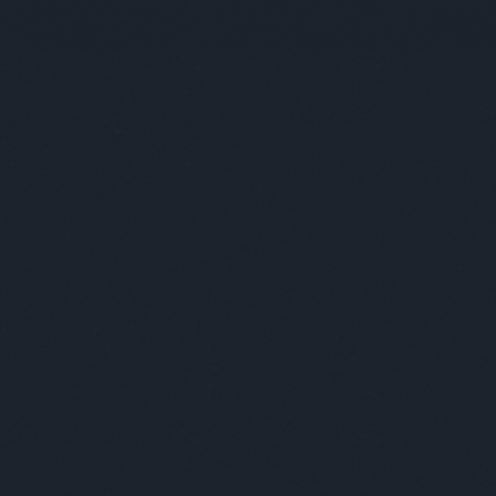
mis
mül
nag
nem
nige
nyi
ost
paj
pir
pós
pus
ric
sch
soc
ste
sza
szá
szi
szo
tam
the