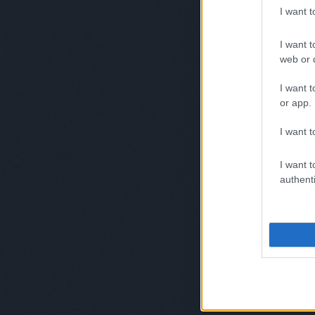
I want 
I want t
web or d
I want t
or app.
I want t
I want t
authenti