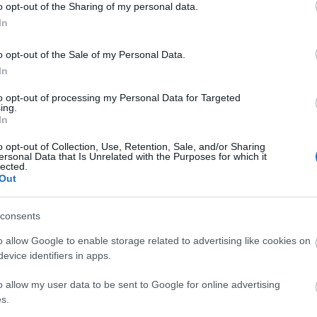
awe
o opt-out of the Sharing of my personal data.
bag
In
bár
bea
o opt-out of the Sale of my Personal Data.
bet
In
bla
boh
to opt-out of processing my Personal Data for Targeted
ing.
bot
In
bps
Felnőtt tartalom!
brü
o opt-out of Collection, Use, Retention, Sale, and/or Sharing
bud
ersonal Data that Is Unrelated with the Purposes for which it
lected.
chr
Out
czei
ELMÚLTAM 18 ÉVES, BELÉPEK
MÉG NEM VAGYOK 18 ÉVES
dem
dob
consents
más is használja ezt a gépet
dun
o allow Google to enable storage related to advertising like cookies on
elys
evice identifiers in apps.
ért
Ha felnőtt vagy, és szeretnéd, hogy az ilyen tartalmakhoz
feb
kiskorú ne férhessen hozzá, használj
szűrőprogramot
.
o allow my user data to be sent to Google for online advertising
fel
s.
for
A belépéssel elfogadod a
felnőtt tartalmakat közvetítő