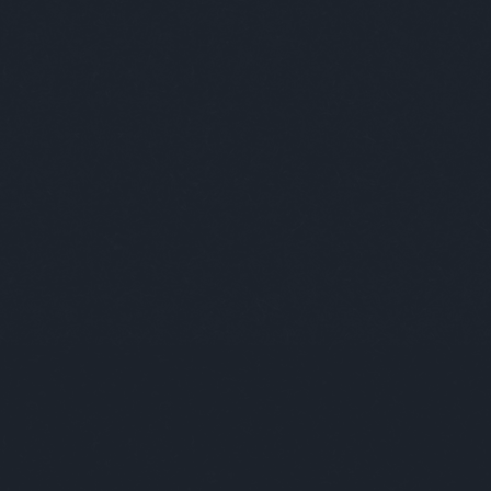
 Budapest launch party
Ab
Bud
nekt
aho
viss
vag
épü
szó
emb
akik
ők 
muta
Bud
Üdv
Kér
tar
ille