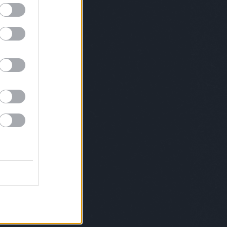
leryweekendbudapest
gryllusábris
hadik
gatósára
haniko
hegedűsdóra
herbertaniko
sijudit
hidasikristóf
highlightsofhungary
kazsolt
homerun
horányijuliyouli
váthlóczijudit
horváthréka
horváthviktor
ök
humenfesztivál
huszárkatalin
hybridart
enorbert
ipacsbalázs
isissalam
isu
riklevente
JeSuisBelle
jetlag
karaiákos
ányidani
kartongaléria
keményzsófi
eszteszsófia
kisszínesbudapest
klipszemle
tél
kolorádó
konsánszkydóra
KoPé
levicsrita
kormosrichárdrico
koroknai
oknaiklári
kovácsandrea
kovácsdani
ácsdániel
králikdani
kristoflab
lafabbrica
eur
lakatosbalázs
lakatossándor
solssonsmith
lenkeyákos
lotfibegi
lozar
Lukács
ácsroland
maisonmarquise
ersofbudapest
marge
margot
osvölgyinorbert
mátravölgyivivien
meikawa
zároszsuzsi
meszesializ
metha
zkerviktória
meyeresztervirág
michelroux
ikri
mindspace
mirkoilic
miskovitsmarci