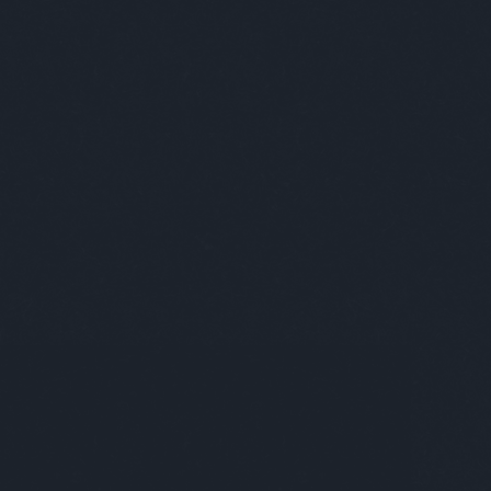
solut Budapest
apest ezer arcát szeretnénk megmutatni
ek. A várost, ahol élünk, amit szeretünk,
nnan néha kimenekülünk, de aztán
zatérve azt gondoljuk, “Igen, végre itthon
yok!” Mégis mitől annyira különleges? A szép
letek, a kulturális sokszínűség és a nyüzsgő
rakozóhelyek még nem elegek ehhez; az
erek töltik meg élettel. Az egyéniségek azok,
 a várost is egyedivé, izgalmassá teszik. Kik
és mit adnak hozzá a városhoz? Mi őket
tjuk be nektek, lássátok rajtuk keresztül
apestet úgy, ahogy eddig még soha!
özlünk az Absolut szponzorációs blogján! //
ünk, hogy a blogon található alkohol
talmú posztokat csak olyanokkal oszd meg
tve azoknak továbbítsd, akik betöltötték 18.