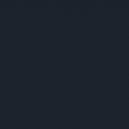
mis
mül
nag
nem
nige
nyi
ost
paj
pir
pós
pus
ric
sch
soc
ste
sza
szá
szi
szo
tam
the