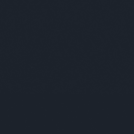
Interjú Miss KK-val
Ab
Bud
nekt
aho
viss
vag
épü
szó
emb
akik
ők 
muta
Bud
Üdv
Kér
tar
ille