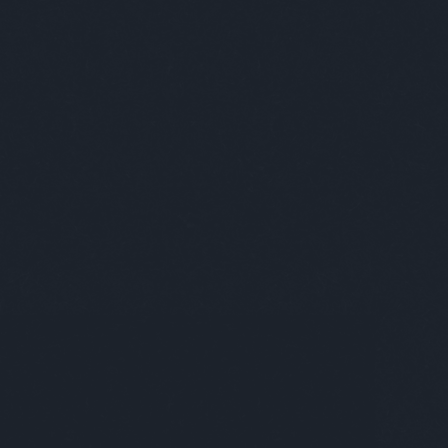
solut Budapest
apest ezer arcát szeretnénk megmutatni
ek. A várost, ahol élünk, amit szeretünk,
nnan néha kimenekülünk, de aztán
zatérve azt gondoljuk, “Igen, végre itthon
yok!” Mégis mitől annyira különleges? A szép
letek, a kulturális sokszínűség és a nyüzsgő
rakozóhelyek még nem elegek ehhez; az
erek töltik meg élettel. Az egyéniségek azok,
 a várost is egyedivé, izgalmassá teszik. Kik
és mit adnak hozzá a városhoz? Mi őket
tjuk be nektek, lássátok rajtuk keresztül
apestet úgy, ahogy eddig még soha!
özlünk az Absolut szponzorációs blogján! //
ünk, hogy a blogon található alkohol
talmú posztokat csak olyanokkal oszd meg
tve azoknak továbbítsd, akik betöltötték 18.