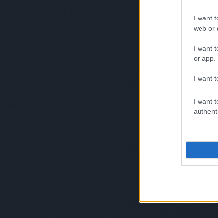
Olyan sok hidegre nem emlékszem, bár volt 
I want t
vagyok. Ez teljesen hülyeség. Nekem csak a
web or d
magam. Sok barátom lett, utaztam rengete
éjszakázások.
I want t
or app.
I want t
I want t
authenti