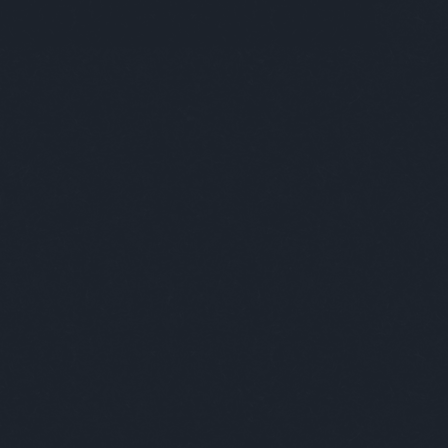
skk
moizerzsuzsa
mojzesdóra
mono
lnercsaba
murányikristóf
müskinn
ygyulacsuszka
nandi
nanushka
ényimárton
nemesanita
nemnőügy
nextlevel
lstately
non+
noramatisse
nubu
tottakvagyunk
ódorandrás
openshowroom
konzept
osvártjudit
painterofbudapest
ortamás
papmárk
petőlajos
pinkponilo
oskanna
plantethics
pluszpluszplusz
alakianett
présműhely
pride
priegerzsolt
kásmarcell
ráczzoltán
rebáktamás
oxmissmood
rizsavitamás
saiid
saschabraemer
ök
schöknorbi
simoniddol
simonmárton
iétébudapest
sonya
soósberci
soósnóra
fánkovitsfanni
studiocsalar
szabóádám
bótomi
szakoskriszta
szánthókinga
szzsófi
szekeresgyörgy
szemzőzsófia
nyovagergely
szinyovagergő
szöllősimátyás
mbatéva
szűcspéter
talabérgéza
ásimiklós
tánc
terem
themamakin
velvetchemistry
tóth melinda daige
töttöskata