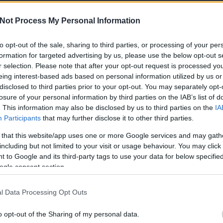
élet
alho
Not Process My Personal Information
alk
to opt-out of the sale, sharing to third parties, or processing of your per
formation for targeted advertising by us, please use the below opt-out s
Ke
r selection. Please note that after your opt-out request is processed y
árták be annak idején, hanem sok divatmagazint és
eing interest-based ads based on personal information utilized by us or
sszavonult, és azon a területen helyezkedett el, ami az
disclosed to third parties prior to your opt-out. You may separately opt-
gy éve a
Sugarbird
tervező grafikusa, neki köszönhetőek a
losure of your personal information by third parties on the IAB’s list of
Cí
. This information may also be disclosed by us to third parties on the
IA
en is nagyon jól érzi magát, ha minden igaz Miss KK
Participants
that may further disclose it to other third parties.
nyomot hagy a város ütött kopott falain, elhagyott
100
 interjúban erről a visszatérésről is beszél.
abo
 that this website/app uses one or more Google services and may gath
abs
including but not limited to your visit or usage behaviour. You may click 
k veled a magazinok és a blogok, Magyarország elsőszámú
abs
 to Google and its third-party tags to use your data for below specifi
ámon. Egy-két éve csend van körülötted, pedig most is
abs
ogle consent section.
ltozott Miss KK és az ő élete?
abs
ama
l Data Processing Opt Outs
séges oka van: volt egy hullám, amikor a Facebook random
and
zolványukat vagy valamilyen okmányt, biztonsági ellenőrzés
ann
o opt-out of the Sharing of my personal data.
artk
ttam, hogy a személyes adataimat követelik, nem voltam