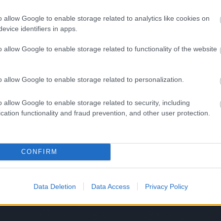
gal
haj
pár ember, aki szerint könnyű volt úgy „befutni”, hogy lány
o allow Google to enable storage related to analytics like cookies on
heve
z volt a fontos, hogy szeretem, amit csinálok és jól érzem
evice identifiers in apps.
hlin
get, volt sok érdekes melóm, vicces szituk, véget nem érő
hor
o allow Google to enable storage related to functionality of the website
hős
imr
jam
o allow Google to enable storage related to personalization.
kar
ker
TOVÁBB
o allow Google to enable storage related to security, including
kok
cation functionality and fraud prevention, and other user protection.
kora
kor
Szólj hozzá!
kov
budapest
art
absolut
misskk
Budapest
lafl
CONFIRM
lar
luk
mak
Data Deletion
Data Access
Privacy Policy
mar
més
met
mim