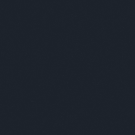
EGY VÁROS A BENNE ÉLŐKBEN MUTATKOZIK MEG IGAZÁN
E
DESIGN
ART
+++
ABSOLUT