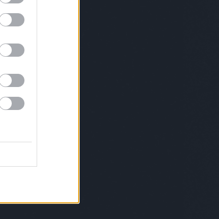
leryweekendbudapest
gryllusábris
hadik
gatósára
haniko
hegedűsdóra
herbertaniko
sijudit
hidasikristóf
highlightsofhungary
kazsolt
homerun
horányijuliyouli
váthlóczijudit
horváthréka
horváthviktor
ök
humenfesztivál
huszárkatalin
hybridart
enorbert
ipacsbalázs
isissalam
isu
riklevente
JeSuisBelle
jetlag
karaiákos
ányidani
kartongaléria
keményzsófi
eszteszsófia
kisszínesbudapest
klipszemle
tél
kolorádó
konsánszkydóra
KoPé
levicsrita
kormosrichárdrico
koroknai
oknaiklári
kovácsandrea
kovácsdani
ácsdániel
králikdani
kristoflab
lafabbrica
eur
lakatosbalázs
lakatossándor
solssonsmith
lenkeyákos
lotfibegi
lozar
Lukács
ácsroland
maisonmarquise
ersofbudapest
marge
margot
osvölgyinorbert
mátravölgyivivien
meikawa
zároszsuzsi
meszesializ
metha
zkerviktória
meyeresztervirág
michelroux
ikri
mindspace
mirkoilic
miskovitsmarci