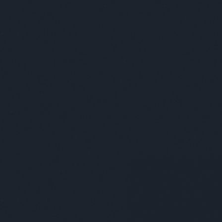
Címkék
»
misskk
Szemtelenül művészi - 
2017. február 28.
-
absolut_hu