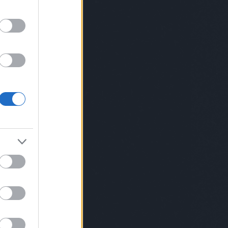
somniac
baboszsili
bácskaiandrás
lyaserika
bánszegirebeka
barabászsófi
sonybence
bartalk
bartender
barthamáté
tdis
benczepéter
bergoveczlászló
onworkshop
between
bianicon
birodávid
skóborbála
blatti
blitzgaléria
bódisboglárka
uspéter
bomoartbudapest
borbala
osbalázs
boutiqbar
treetphotographycollective
bpunderground
cknerjános
bsw
budapest
Budapest
apest100
buzásaliz
cameralucida
chripkólili
islawyer
claap
csalárbence
csatójózsef
csiga
lingerpetra
daige
daubneranna
eterrichárd
design
dirt
discoduro
dlrm
ostamás
dorkódániel
dotforyou
aiszigetegblog
düsk
dyan
ékszerekéjszakája
ian
elyxmartini
erdeikrisztina
erdeizsolt
sdakortárst
eszka
everybodyneedsart
fabrika
a
fegyvernekysándorjr
feketefruzsi
elősgasztrohős
filip
finskit
flatlab
forraiferenc
tepan
Fotós
fotós
franpalermo
gaborkraft