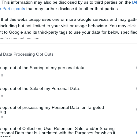
gal
. This information may also be disclosed by us to third parties on the
IA
haj
Participants
that may further disclose it to other third parties.
heve
 that this website/app uses one or more Google services and may gath
hlin
including but not limited to your visit or usage behaviour. You may click 
hor
 to Google and its third-party tags to use your data for below specifi
hős
ogle consent section.
imr
jam
kar
 Absolut Vodka nem barátok, akkor most ideje, hogy új
l Data Processing Opt Outs
ker
cs Andi, az Akvárium bartendere a karakteres, kesernyés
kok
 bebizonyítja, hogy nemcsak a férfiak szerethetik a "férfias"
o opt-out of the Sharing of my personal data.
kora
In
kor
kov
o opt-out of the Sale of my Personal Data.
lafl
In
lar
luk
to opt-out of processing my Personal Data for Targeted
mak
ing.
yomorkeserűt, és a vodka alátámasztja e zseniális kombináció
mar
In
Felnőtt tartalom!
més
o opt-out of Collection, Use, Retention, Sale, and/or Sharing
met
ersonal Data that Is Unrelated with the Purposes for which it
mim
lected.