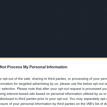
awe
bag
Szólj hozzá!
bár
budapest
absolut
bartender
Budapest
kovácsandrea
bea
bet
bla
Andrea
boh
bot
bps
brü
bud
chr
czei
Not Process My Personal Information
dem
dob
dun
to opt-out of the sale, sharing to third parties, or processing of your per
elys
formation for targeted advertising by us, please use the below opt-out s
ért
r selection. Please note that after your opt-out request is processed y
feb
eing interest-based ads based on personal information utilized by us or
fel
disclosed to third parties prior to your opt-out. You may separately opt-
for
losure of your personal information by third parties on the IAB’s list of