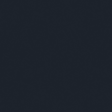
Címkék
»
kovácsandrea
Málna Sour by Kovács
2016. november 16.
-
absolut_hu