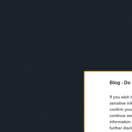
Akva Sour by Kovács 
2016. november 10.
-
absolut_hu
Blog -
Do 
If you wish 
sensitive in
confirm you
continue se
information 
further disc