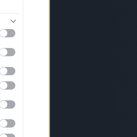
skk
moizerzsuzsa
mojzesdóra
mono
lnercsaba
murányikristóf
müskinn
ygyulacsuszka
nandi
nanushka
ényimárton
nemesanita
nemnőügy
nextlevel
lstately
non+
noramatisse
nubu
tottakvagyunk
ódorandrás
openshowroom
konzept
osvártjudit
painterofbudapest
ortamás
papmárk
petőlajos
pinkponilo
oskanna
plantethics
pluszpluszplusz
alakianett
présműhely
pride
priegerzsolt
kásmarcell
ráczzoltán
rebáktamás
oxmissmood
rizsavitamás
saiid
saschabraemer
ök
schöknorbi
simoniddol
simonmárton
iétébudapest
sonya
soósberci
soósnóra
fánkovitsfanni
studiocsalar
szabóádám
bótomi
szakoskriszta
szánthókinga
szzsófi
szekeresgyörgy
szemzőzsófia
nyovagergely
szinyovagergő
szöllősimátyás
mbatéva
szűcspéter
talabérgéza
ásimiklós
tánc
terem
themamakin
velvetchemistry
tóth melinda daige
töttöskata