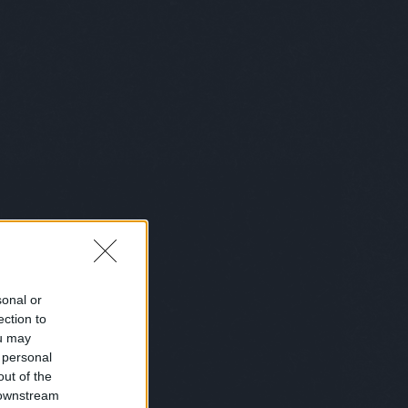
somniac
baboszsili
bácskaiandrás
lyaserika
bánszegirebeka
barabászsófi
sonybence
bartalk
bartender
barthamáté
tdis
benczepéter
bergoveczlászló
onworkshop
between
bianicon
birodávid
skóborbála
blatti
blitzgaléria
bódisboglárka
uspéter
bomoartbudapest
borbala
osbalázs
boutiqbar
treetphotographycollective
bpunderground
cknerjános
bsw
budapest
Budapest
apest100
buzásaliz
cameralucida
chripkólili
islawyer
claap
csalárbence
csatójózsef
csiga
lingerpetra
daige
daubneranna
eterrichárd
design
dirt
discoduro
dlrm
ostamás
dorkódániel
dotforyou
aiszigetegblog
düsk
dyan
ékszerekéjszakája
sonal or
ian
elyxmartini
erdeikrisztina
erdeizsolt
ection to
sdakortárst
eszka
everybodyneedsart
fabrika
ou may
a
fegyvernekysándorjr
feketefruzsi
 personal
elősgasztrohős
filip
finskit
flatlab
forraiferenc
out of the
tepan
fotós
Fotós
franpalermo
gaborkraft
 downstream