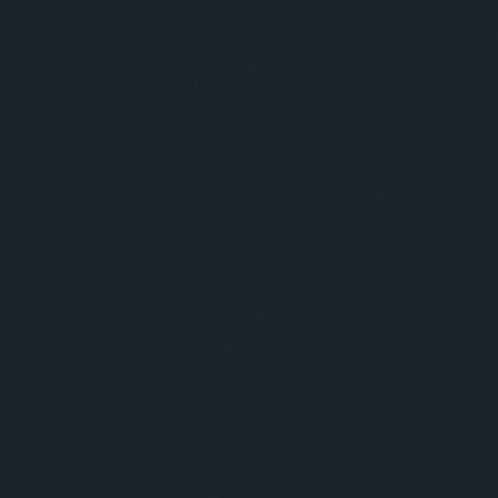
 kedvelőknek a nap bármely szakában.
 mitől olyan finom ez a koktél?
TOVÁBB
2
komment
budapest
absolut
bartender
Budapest
kovácsandrea
lk – Sztorik a pult két oldaláról
Andrea, bartender