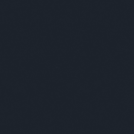
solut Budapest
apest ezer arcát szeretnénk megmutatni
ek. A várost, ahol élünk, amit szeretünk,
nnan néha kimenekülünk, de aztán
zatérve azt gondoljuk, “Igen, végre itthon
yok!” Mégis mitől annyira különleges? A szép
letek, a kulturális sokszínűség és a nyüzsgő
rakozóhelyek még nem elegek ehhez; az
erek töltik meg élettel. Az egyéniségek azok,
 a várost is egyedivé, izgalmassá teszik. Kik
és mit adnak hozzá a városhoz? Mi őket
tjuk be nektek, lássátok rajtuk keresztül
apestet úgy, ahogy eddig még soha!
özlünk az Absolut szponzorációs blogján! //
ünk, hogy a blogon található alkohol
talmú posztokat csak olyanokkal oszd meg
tve azoknak továbbítsd, akik betöltötték 18.