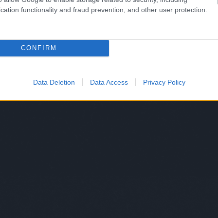
trip
cation functionality and fraud prevention, and other user protection.
urb
váll
var
vecs
CONFIRM
ves
vic
weil
Data Deletion
Data Access
Privacy Policy
wir
yos
zsá
Cím
egihletett már, így nem csoda, hogy a blogon is többször,
vács Andi nemrég ismét új megvilágításba helyezte ezt az