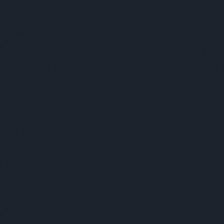
Narancsos mentás varázslat nem csak kávé
Nézd meg, hogy
Absolut Budapest Bar Ta
Abonyi Alma, designer és Kovács 
2016. október 21.
-
absolut_hu