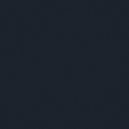
Kovács Andrea, az Akvárium bartendere so
kísérletezhet. Előszerettel nyúl különböz
történt a Málna Sour kapcsán is. A bárpultb
Saját szavaival:
Egy édes piros és egy észak Itáliai keserű t
kiss
Nézd me