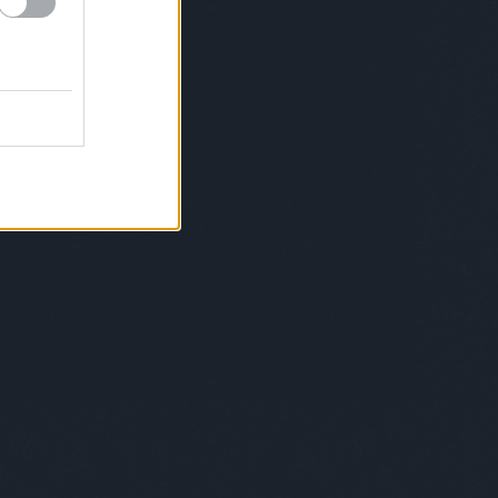
o
tündedóra
typojam
underseabikini
anheroes
urbansidewalker
use
vágóréka
ajizénó
vanekjudit
váradilili
varázsgarázs
gafanni
vargamarietta
városigorillák
eizsófi
vendég
vengru
verkstaden
zprémigabriella
vetlényialma
viaplant
kymilon
vilicstamás
virágéknál
volkovasisters
erpéter
wellhello
whiterussian
winklernóra
e
wirthabigail
wonderlab
yellowbudapest
hapop
zacktipton
zene
zoephobic
gerbalázs
zsengellérvilmos
zsigmonddóra
kefelhő