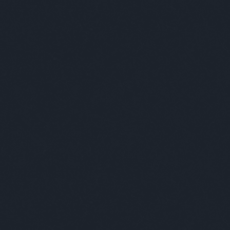
élet
alho
alk
kakkal ellentétben nem elégszik meg azzal, ha ízekkel
ő konyhai eszközökhöz koktél csodáinak elkészítése során. Ez
ól előkerült a jó öreg habszifon.
Ke
Cí
100
alálkozása nyári napfényben, vodkával tökéletes. Bittwer sweet
abo
abs
abs
abs
abs
g, hogy készült a koktél!
ama
and
TOVÁBB
ann
artk