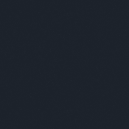
EGY VÁROS A BENNE ÉLŐKBEN MUTATKOZIK MEG IGAZÁN
E
DESIGN
ART
+++
ABSOLUT