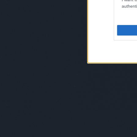
authenti
Az Espresso Martini rengeteg bartendert m
több formában is lehet találkozni vele. Ko
igazi klasszikust.
Saját szavaival: