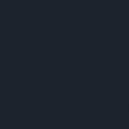
évüket, és ezáltal legálisan fogyaszthatnak
holt. Az Absolut a felelősségteljes
oholfogyasztás híve.
resés
mkék
szóbanbudapest
2cv
abodidóra
abonyialma
solutturnébusz
aboutahome
absolut
olutbattle
absolutbudapestdirt
absolutcities
olutelyx
absolutfashion
absolutlocals
olutperfection
absolutstudioflow
olutújratervezés
albumcovers
zingmetalartgallery
andoktamás
rewheeps
andywarhol
angerborbála
aandthebarbies
apátibence
art
artgarden
raft
artmoments
artquarterbudapest