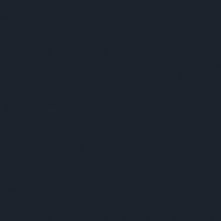
 Andrea
Ab
Bud
nekt
aho
viss
vag
épü
szó
emb
akik
ők 
muta
Bud
Üdv
Kér
tar
ille