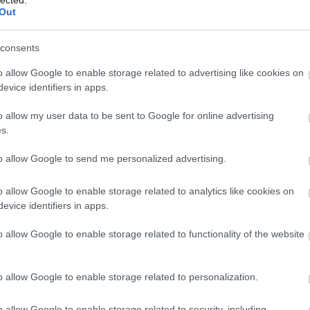
mis
Out
ELMÚLTAM 18 ÉVES, BELÉPEK
MÉG NEM VAGYOK 18 ÉVES
mül
nag
 Unicum ötvözésével egy hihetetlenül finom koktél!
consents
nem
más is használja ezt a gépet
nige
o allow Google to enable storage related to advertising like cookies on
nyi
TOVÁBB
evice identifiers in apps.
Ha felnőtt vagy, és szeretnéd, hogy az ilyen tartalmakhoz
ost
kiskorú ne férhessen hozzá, használj
szűrőprogramot
.
paj
o allow my user data to be sent to Google for online advertising
pir
s.
Szólj hozzá!
pós
A belépéssel elfogadod a
felnőtt tartalmakat közvetítő
budapest
absolut
bartender
Budapest
kovácsandrea
pus
blogok megtekintési szabályait
is.
to allow Google to send me personalized advertising.
ric
sch
o allow Google to enable storage related to analytics like cookies on
soc
 by Kovács Andrea
evice identifiers in apps.
ste
sza
o allow Google to enable storage related to functionality of the website
szá
szi
szo
o allow Google to enable storage related to personalization.
tam
the
o allow Google to enable storage related to security, including