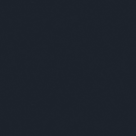
usszal, vonattal megoldani. Nekem a gondolkodásom is
trip
urb
inálok valamit, vagy sehogy. Próbálok ezzel az életformával
váll
zom, hogy ha boltba vagy piacra mész, akkor vigyél
var
 mindig csak azt veszem meg, ami tényleg szükséges.
vecs
árolni, és ha tehetem, akkor magyar termékeket. Nagyon
ves
at például second handes, vintage darabokkal is szoktam
vic
darabokat választok, amiket évekig tudok viselni. Egyébként
weil
ően ez a pláza kultúra nem is áll közel hozzám, inkább a
wir
yos
zsá
liek, másrészt egy erőteljes nőies, finomság is van
Cím
vészetedet?
Egyszerű formák, minél egyszerűbben próbálok elmondani
ákban egy magasfokú érzékenység és líraiság, ami átfolyik
s ezáltal próbálom a nézőt az ő világának a megtalálására,
TOVÁBB