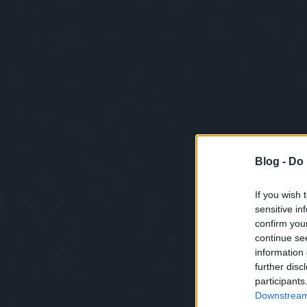
Blog -
Do 
Nézd
If you wish 
sensitive in
confirm you
continue se
information 
further disc
budapest
ma
participants
Downstream 