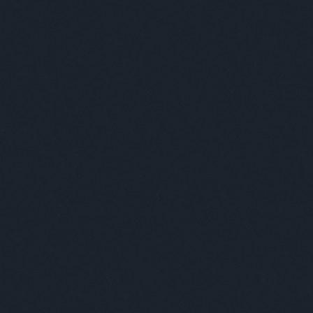
repülőre, a többi utat próbálom inkább b
olyan, hogy vagy nagyon rákoncentrálva cs
mindenkit megfertőzni, például hangsúlyo
magaddal szatyrot. A jövőre gondolok, és
Emellett igyekszem minőségi dolgokat vás
szeretem a magyar tervezők munkáit, azok
variálni. Ha ruhákról van szó, akkor olyan 
sem szoktam shoppingolni járkálni, alapvet
kisebb boltokat kedvelem.
A munkáid egyrészt nagyon természetköze
bennük. Te hogy jellemeznéd a saját mű
A letisztultság mindenképpen jellemző. 
akár bonyolultabb dolgokat is. Van a munk
rajtam. A tapasztalásaimat adom tovább, é
megismerésére inspirálni.