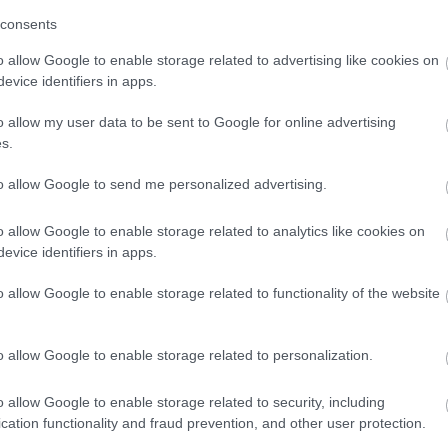
gal
haj
consents
más is használja ezt a gépet
heve
o allow Google to enable storage related to advertising like cookies on
hlin
evice identifiers in apps.
hor
Ha felnőtt vagy, és szeretnéd, hogy az ilyen tartalmakhoz
hős
kiskorú ne férhessen hozzá, használj
szűrőprogramot
.
o allow my user data to be sent to Google for online advertising
imr
s.
jam
A belépéssel elfogadod a
felnőtt tartalmakat közvetítő
kar
blogok megtekintési szabályait
is.
to allow Google to send me personalized advertising.
ker
e van ott a természet lágysága és a légies nőiesség. Ő
kok
sakúgy árad a pozitív energia. Művészetére ugyanúgy hat a
o allow Google to enable storage related to analytics like cookies on
kora
űvészetek és a slowlife jelenség. Június 13-án a K.A.S.
evice identifiers in apps.
kor
Rejtett kert.
Aniko alázatos, szerény, közben pedig ott van
kov
y adag bátorság is. Találkozásunk során szó esett egy
o allow Google to enable storage related to functionality of the website
lafl
engeteg író és film zseniről és arról is, hogy milyen jó néha
lar
luk
o allow Google to enable storage related to personalization.
mak
l ott, és milyen tapasztalatokkal jöttél haza?
mar
més
o allow Google to enable storage related to security, including
linban és Muhu szigetén. Utóbbi egy kicsi sziget, a minimál
met
cation functionality and fraud prevention, and other user protection.
örülményeket: szalmán aludtunk egy skanzenben, a kunyhótól
mim