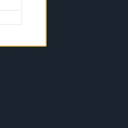
skk
moizerzsuzsa
mojzesdóra
mono
lnercsaba
murányikristóf
müskinn
ygyulacsuszka
nandi
nanushka
ényimárton
nemesanita
nemnőügy
nextlevel
lstately
non+
noramatisse
nubu
tottakvagyunk
ódorandrás
openshowroom
konzept
osvártjudit
painterofbudapest
ortamás
papmárk
petőlajos
pinkponilo
oskanna
plantethics
pluszpluszplusz
alakianett
présműhely
pride
priegerzsolt
kásmarcell
ráczzoltán
rebáktamás
oxmissmood
rizsavitamás
saiid
saschabraemer
ök
schöknorbi
simoniddol
simonmárton
iétébudapest
sonya
soósberci
soósnóra
fánkovitsfanni
studiocsalar
szabóádám
bótomi
szakoskriszta
szánthókinga
szzsófi
szekeresgyörgy
szemzőzsófia
nyovagergely
szinyovagergő
szöllősimátyás
mbatéva
szűcspéter
talabérgéza
ásimiklós
tánc
terem
themamakin
velvetchemistry
tóth melinda daige
töttöskata