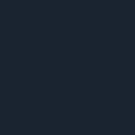
EGY VÁROS A BENNE ÉLŐKBEN MUTATKOZIK MEG IGAZÁN
E
DESIGN
ART
+++
ABSOLUT