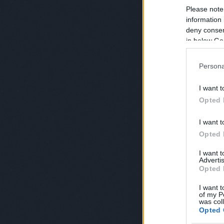
Please note
information 
Pasztell színek harca -
deny consent
in below Go
2018. június 12.
-
absolut_hu
Persona
I want t
Opted 
I want t
Opted 
I want 
Advertis
Opted 
I want t
of my P
was col
Opted 