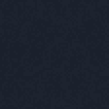
Címkék
»
haniko
A DROP OF LOVE - Buda
Viszlát 2018 helló 2019
2019. január 02.
-
absolut_hu
Hiszünk abban, hogy Budapest igazi ereje a
karakterrel találkoztunk, akik nap, mint na
szépséggel. Mert néha bármennyire is csúfn
keresni a jó dolgokat. A tavalyi év során k
veletek, amik azt bizonyítják, hogy Bud
KITARTÁSSAL, ELFOGADÁSSAL és SZERETETTE
éreznek; hogy nincs még egy ehhez foghat
LOVEból inspirálódva, összegyűjtöttük ne