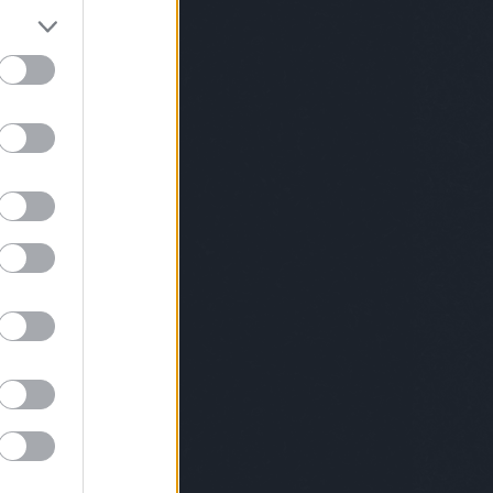
leryweekendbudapest
gryllusábris
hadik
gatósára
haniko
hegedűsdóra
herbertaniko
sijudit
hidasikristóf
highlightsofhungary
kazsolt
homerun
horányijuliyouli
váthlóczijudit
horváthréka
horváthviktor
ök
humenfesztivál
huszárkatalin
hybridart
enorbert
ipacsbalázs
isissalam
isu
riklevente
JeSuisBelle
jetlag
karaiákos
ányidani
kartongaléria
keményzsófi
eszteszsófia
kisszínesbudapest
klipszemle
tél
kolorádó
konsánszkydóra
KoPé
levicsrita
kormosrichárdrico
koroknai
oknaiklári
kovácsandrea
kovácsdani
ácsdániel
králikdani
kristoflab
lafabbrica
eur
lakatosbalázs
lakatossándor
solssonsmith
lenkeyákos
lotfibegi
lozar
Lukács
ácsroland
maisonmarquise
ersofbudapest
marge
margot
osvölgyinorbert
mátravölgyivivien
meikawa
zároszsuzsi
meszesializ
metha
zkerviktória
meyeresztervirág
michelroux
ikri
mindspace
mirkoilic
miskovitsmarci