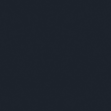
o
tündedóra
typojam
underseabikini
anheroes
urbansidewalker
use
vágóréka
ajizénó
vanekjudit
váradilili
varázsgarázs
gafanni
vargamarietta
városigorillák
eizsófi
vendég
vengru
verkstaden
zprémigabriella
vetlényialma
viaplant
kymilon
vilicstamás
virágéknál
volkovasisters
erpéter
wellhello
whiterussian
winklernóra
e
wirthabigail
wonderlab
yellowbudapest
hapop
zacktipton
zene
zoephobic
gerbalázs
zsengellérvilmos
zsigmonddóra
kefelhő