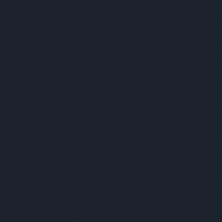
solut Budapest
apest ezer arcát szeretnénk megmutatni
ek. A várost, ahol élünk, amit szeretünk,
nnan néha kimenekülünk, de aztán
zatérve azt gondoljuk, “Igen, végre itthon
yok!” Mégis mitől annyira különleges? A szép
letek, a kulturális sokszínűség és a nyüzsgő
rakozóhelyek még nem elegek ehhez; az
erek töltik meg élettel. Az egyéniségek azok,
 a várost is egyedivé, izgalmassá teszik. Kik
és mit adnak hozzá a városhoz? Mi őket
tjuk be nektek, lássátok rajtuk keresztül
apestet úgy, ahogy eddig még soha!
özlünk az Absolut szponzorációs blogján! //
ünk, hogy a blogon található alkohol
talmú posztokat csak olyanokkal oszd meg
tve azoknak továbbítsd, akik betöltötték 18.