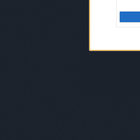
több száz méterre volt a mellékhelyiség, a
civilizációba. (nevet) Egy workshopon vette
szerettem volna próbálni. Meglátogattunk 
szegélyezett nagybirtokon lakik. Nagyon á
ahol filozofálhatsz az élet nagy dolgairól.
vissza is megyek a Balti-tengerhez, most 
ősszel pedig visszatérünk Tallinba, ahol a 
Hogy viszonyulnak ott a művészethez?
Sokkal egyszerűbb, sokkal tisztább a művé
művészeti oktatás is eltérő, illetve az é
Egyre népszerűbb itthon is a slowlife, mi
mennyire fontos számodra?
Én megrögzötten próbálom követni ezt az 
például, hogy szelektíven gyűjtöm a szemet
másik munkámban. Általában biciklivel k
használok. Mostanában arra is próbálok fig