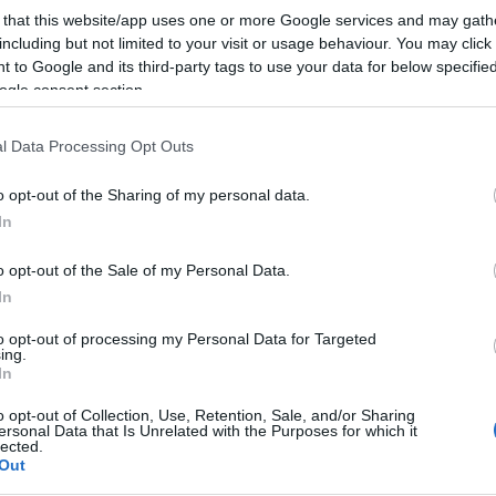
awe
 that this website/app uses one or more Google services and may gath
bag
including but not limited to your visit or usage behaviour. You may click 
 Interjú Herbert Anikoval
bár
 to Google and its third-party tags to use your data for below specifi
bea
ogle consent section.
bet
bla
l Data Processing Opt Outs
boh
bot
o opt-out of the Sharing of my personal data.
bps
brü
In
bud
chr
o opt-out of the Sale of my Personal Data.
czei
In
dem
dob
to opt-out of processing my Personal Data for Targeted
ing.
dun
In
elys
Felnőtt tartalom!
ért
o opt-out of Collection, Use, Retention, Sale, and/or Sharing
feb
ersonal Data that Is Unrelated with the Purposes for which it
lected.
fel
Out
for
ELMÚLTAM 18 ÉVES, BELÉPEK
MÉG NEM VAGYOK 18 ÉVES