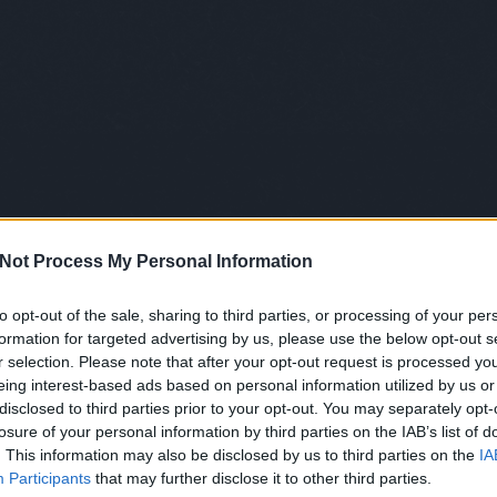
élet
alho
alk
Tov
Ke
Cí
Not Process My Personal Information
 meg a többi videót is!
100
abo
to opt-out of the sale, sharing to third parties, or processing of your per
abs
TOVÁBB
formation for targeted advertising by us, please use the below opt-out s
abs
r selection. Please note that after your opt-out request is processed y
abs
eing interest-based ads based on personal information utilized by us or
abs
disclosed to third parties prior to your opt-out. You may separately opt-
Szólj hozzá!
ama
losure of your personal information by third parties on the IAB’s list of
rge
absolut
haniko
Budapest
horányijuliyouli
szöllősimátyás
and
. This information may also be disclosed by us to third parties on the
IA
ann
bódisboglárka
szászzsófi
karaiákos
winklernóra
Participants
that may further disclose it to other third parties.
artk