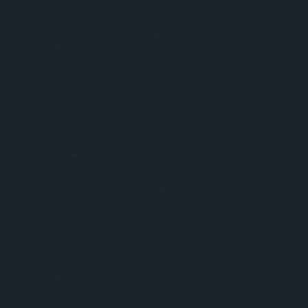
pest Edition
Ab
Bud
nekt
aho
 benne élőkből táplálkozik. Mi 2018-ban is csupa inspiráló
viss
p tesznek azért, hogy ez a város tele legyen élettel,
vag
ak tűnik a világ, ha nyitott szemmel járunk, nem kell sokáig
épü
özel száz olyan történetet hallottunk és osztottunk meg
szó
apest tele van KREATIVITÁSSAL, ELKÖTELEZETTSÉGGEL,
emb
L; és ez mind hozzátesz ahhoz, amit mi és szereplőink is
akik
ó város. Most az Absolut új kampányából, az A DROP OF
ők 
ktek kedvenc gondolatainkat három videóba.
muta
Bud
Üdv
Kér
tar
ille