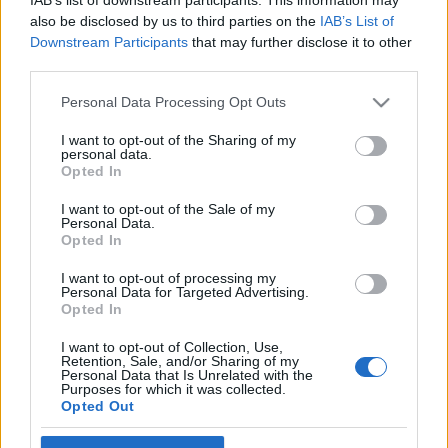
A belépéssel elfogadod a
felnőtt tartalmakat közvetítő
also be disclosed by us to third parties on the
IAB’s List of
absolut_hu
•
2019. február 21.
0
blogok megtekintési szabályait
is.
Downstream Participants
that may further disclose it to other
third parties.
Please note that this website/app uses one or more Google
Personal Data Processing Opt Outs
services and may gather and store information including but
not limited to your visit or usage behaviour. You may click to
I want to opt-out of the Sharing of my
personal data.
grant or deny consent to Google and its third-party tags to
Opted In
use your data for below specified purposes in below Google
consent section.
I want to opt-out of the Sale of my
Personal Data.
Opted In
I want to opt-out of processing my
Personal Data for Targeted Advertising.
Opted In
I want to opt-out of Collection, Use,
Retention, Sale, and/or Sharing of my
Personal Data that Is Unrelated with the
Purposes for which it was collected.
Csató József
jó példa arra, hogy az emberek fejében
Opted Out
élő bohém, káoszban élő festőművész képének sok
esetben nincs köze a valósághoz. Ő ...