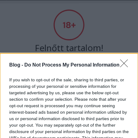
Absolut Budapest
Címkék
»
csatójózsef
Felnőtt tartalom!
Blog -
Do Not Process My Personal Information
ELMÚLTAM 18 ÉVES, BELÉPEK
If you wish to opt-out of the sale, sharing to third parties, or
processing of your personal or sensitive information for
MÉG NEM VAGYOK 18 ÉVES
targeted advertising by us, please use the below opt-out
section to confirm your selection. Please note that after your
más is használja ezt a gépet
opt-out request is processed you may continue seeing
interest-based ads based on personal information utilized by
us or personal information disclosed to third parties prior to
Ha felnőtt vagy, és szeretnéd, hogy az ilyen tartalmakhoz
your opt-out. You may separately opt-out of the further
Szabadság keretek között - Interjú
kiskorú ne férhessen hozzá, használj
szűrőprogramot
.
disclosure of your personal information by third parties on the
Csató Józseffel
IAB’s list of downstream participants. This information may