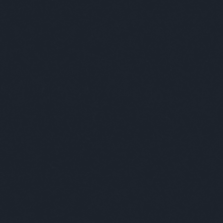
EGY VÁROS A BENNE ÉLŐKBEN MUTATKOZIK MEG IGAZÁN
E
DESIGN
ART
+++
ABSOLUT