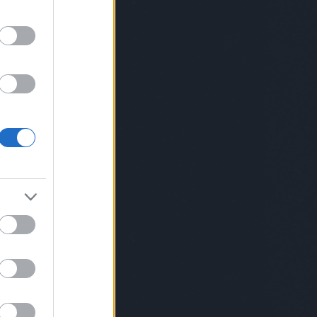
somniac
baboszsili
bácskaiandrás
lyaserika
bánszegirebeka
barabászsófi
sonybence
bartalk
bartender
barthamáté
tdis
benczepéter
bergoveczlászló
onworkshop
between
bianicon
birodávid
skóborbála
blatti
blitzgaléria
bódisboglárka
uspéter
bomoartbudapest
borbala
osbalázs
boutiqbar
treetphotographycollective
bpunderground
cknerjános
bsw
budapest
Budapest
apest100
buzásaliz
cameralucida
chripkólili
islawyer
claap
csalárbence
csatójózsef
csiga
lingerpetra
daige
daubneranna
eterrichárd
design
dirt
discoduro
dlrm
ostamás
dorkódániel
dotforyou
aiszigetegblog
düsk
dyan
ékszerekéjszakája
ian
elyxmartini
erdeikrisztina
erdeizsolt
sdakortárst
eszka
everybodyneedsart
fabrika
a
fegyvernekysándorjr
feketefruzsi
elősgasztrohős
filip
finskit
flatlab
forraiferenc
tepan
Fotós
fotós
franpalermo
gaborkraft