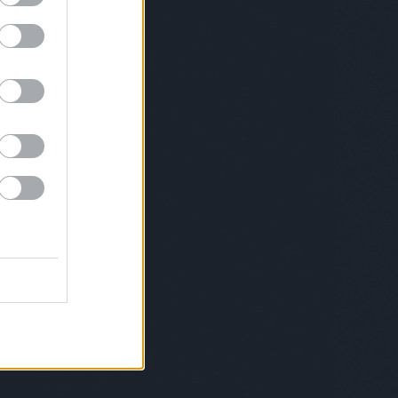
leryweekendbudapest
gryllusábris
hadik
gatósára
haniko
hegedűsdóra
herbertaniko
sijudit
hidasikristóf
highlightsofhungary
kazsolt
homerun
horányijuliyouli
váthlóczijudit
horváthréka
horváthviktor
ök
humenfesztivál
huszárkatalin
hybridart
enorbert
ipacsbalázs
isissalam
isu
riklevente
JeSuisBelle
jetlag
karaiákos
ányidani
kartongaléria
keményzsófi
eszteszsófia
kisszínesbudapest
klipszemle
tél
kolorádó
konsánszkydóra
KoPé
levicsrita
kormosrichárdrico
koroknai
oknaiklári
kovácsandrea
kovácsdani
ácsdániel
králikdani
kristoflab
lafabbrica
eur
lakatosbalázs
lakatossándor
solssonsmith
lenkeyákos
lotfibegi
lozar
Lukács
ácsroland
maisonmarquise
ersofbudapest
marge
margot
osvölgyinorbert
mátravölgyivivien
meikawa
zároszsuzsi
meszesializ
metha
zkerviktória
meyeresztervirág
michelroux
ikri
mindspace
mirkoilic
miskovitsmarci