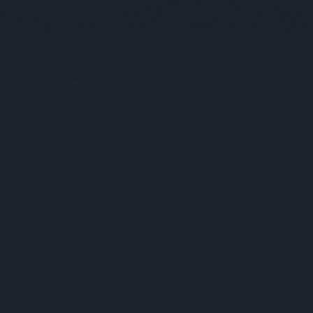
budapest
art
Budapest
everybodyneedsart
benczepéter
mis
mül
nag
nem
nige
nyi
ost
paj
pir
pós
pus
ric
sch
soc
ste
sza
szá
szi
szo
tam
the