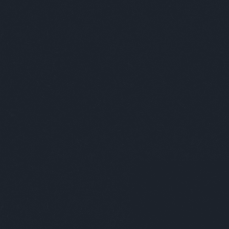
Címkék
»
benczepéter
Mindenkinek szüksége 
Péterrel
2019. április 04.
-
absolut_hu