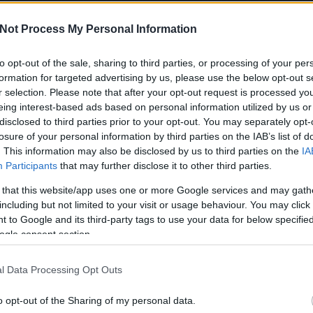
élet
alho
Not Process My Personal Information
alk
to opt-out of the sale, sharing to third parties, or processing of your per
mikor megjelenik Bencze Péter egy megbeszélésen;
formation for targeted advertising by us, please use the below opt-out s
Ke
öltönyös, aranyórás urat várnak. Péter 22 évesen kezdte
r selection. Please note that after your opt-out request is processed y
eing interest-based ads based on personal information utilized by us or
rtárs művészetet az emberekhez, hét évvel később az
disclosed to third parties prior to your opt-out. You may separately opt-
k a hazai piacon segít érvényesülni az alkotóknak, hanem
losure of your personal information by third parties on the IAB’s list of
latokat nagynevű intézményekkel és kurátoraikkal,
Cí
. This information may also be disclosed by us to third parties on the
IA
ject Space kiállítás programjáért felelős kurátora is
Participants
that may further disclose it to other third parties.
itelesség a fő szempont minden esetben. 2014 óta az év
100
tt tetőt nélküli kiállítótér, az ENA Viewing Space a
abo
 that this website/app uses one or more Google services and may gath
n
Brückner János
legújabb, ezúttal lazább hangvételű
abs
including but not limited to your visit or usage behaviour. You may click 
abs
 to Google and its third-party tags to use your data for below specifi
abs
ogle consent section.
abs
ama
l Data Processing Opt Outs
and
 előtt szerettem volna világot látni, kimentem egy évre
ann
tanulni, másrészt úgy terveztem, vízilabda edzősködésből
o opt-out of the Sharing of my personal data.
artk
n alakult, már a szerződést írtuk volna alá az ottani egyik