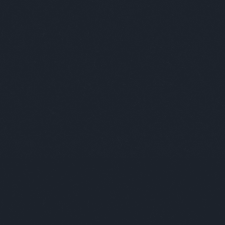
van művészetre – Interjú Bencze
Ab
Bud
nekt
aho
viss
vag
épü
szó
emb
akik
ők 
muta
Bud
Üdv
Kér
tar
ille