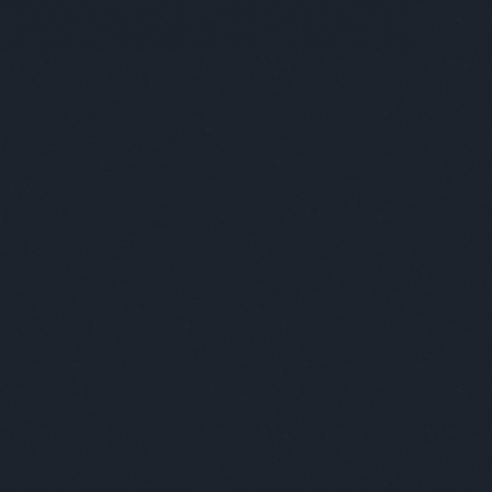
skk
moizerzsuzsa
mojzesdóra
mono
lnercsaba
murányikristóf
müskinn
ygyulacsuszka
nandi
nanushka
ényimárton
nemesanita
nemnőügy
nextlevel
lstately
non+
noramatisse
nubu
tottakvagyunk
ódorandrás
openshowroom
konzept
osvártjudit
painterofbudapest
ortamás
papmárk
petőlajos
pinkponilo
oskanna
plantethics
pluszpluszplusz
alakianett
présműhely
pride
priegerzsolt
kásmarcell
ráczzoltán
rebáktamás
oxmissmood
rizsavitamás
saiid
saschabraemer
ök
schöknorbi
simoniddol
simonmárton
iétébudapest
sonya
soósberci
soósnóra
fánkovitsfanni
studiocsalar
szabóádám
bótomi
szakoskriszta
szánthókinga
szzsófi
szekeresgyörgy
szemzőzsófia
nyovagergely
szinyovagergő
szöllősimátyás
mbatéva
szűcspéter
talabérgéza
ásimiklós
tánc
terem
themamakin
velvetchemistry
tóth melinda daige
töttöskata