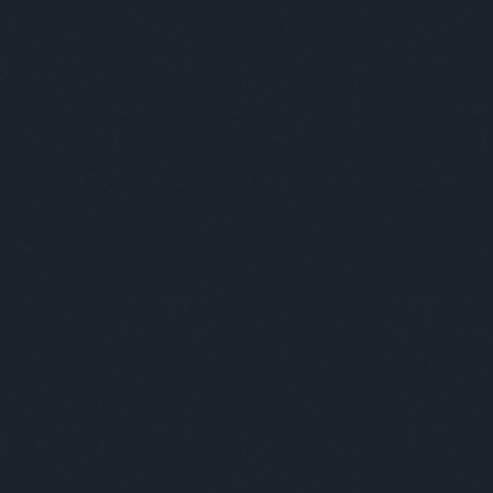
Címkék
»
baboszsili
Zsili - új képek -
Babos Zsili kiállításmegnyitó
2017. június 15.
-
absolut_hu