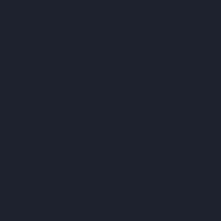
Ab
Bud
nekt
aho
viss
vag
épü
szó
emb
akik
ők 
muta
Bud
Üdv
Kér
tar
ille