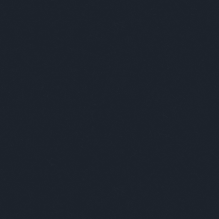
EGY VÁROS A BENNE ÉLŐKBEN MUTATKOZIK MEG IGAZÁN
E
DESIGN
ART
+++
ABSOLUT