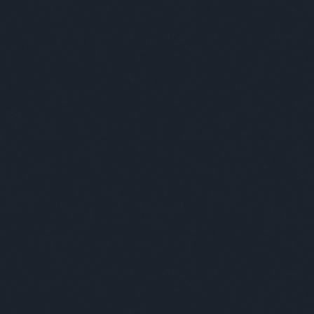
évüket, és ezáltal legálisan fogyaszthatnak
holt. Az Absolut a felelősségteljes
oholfogyasztás híve.
resés
mkék
szóbanbudapest
2cv
abodidóra
abonyialma
solutturnébusz
aboutahome
absolut
olutbattle
absolutbudapestdirt
absolutcities
olutelyx
absolutfashion
absolutlocals
olutperfection
absolutstudioflow
olutújratervezés
albumcovers
zingmetalartgallery
andoktamás
rewheeps
andywarhol
angerborbála
aandthebarbies
apátibence
art
artgarden
raft
artmoments
artquarterbudapest