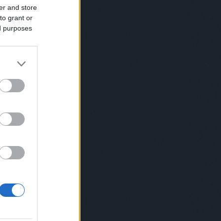
leryweekendbudapest
gryllusábris
hadik
er and store
gatósára
haniko
hegedűsdóra
herbertaniko
to grant or
sijudit
hidasikristóf
highlightsofhungary
ed purposes
kazsolt
homerun
horányijuliyouli
váthlóczijudit
horváthréka
horváthviktor
ök
humenfesztivál
huszárkatalin
hybridart
enorbert
ipacsbalázs
isissalam
isu
riklevente
JeSuisBelle
jetlag
karaiákos
ányidani
kartongaléria
keményzsófi
eszteszsófia
kisszínesbudapest
klipszemle
tél
kolorádó
konsánszkydóra
KoPé
levicsrita
kormosrichárdrico
koroknai
oknaiklári
kovácsandrea
kovácsdani
ácsdániel
králikdani
kristoflab
lafabbrica
eur
lakatosbalázs
lakatossándor
solssonsmith
lenkeyákos
lotfibegi
lozar
Lukács
ácsroland
maisonmarquise
ersofbudapest
marge
margot
osvölgyinorbert
mátravölgyivivien
meikawa
zároszsuzsi
meszesializ
metha
zkerviktória
meyeresztervirág
michelroux
ikri
mindspace
mirkoilic
miskovitsmarci