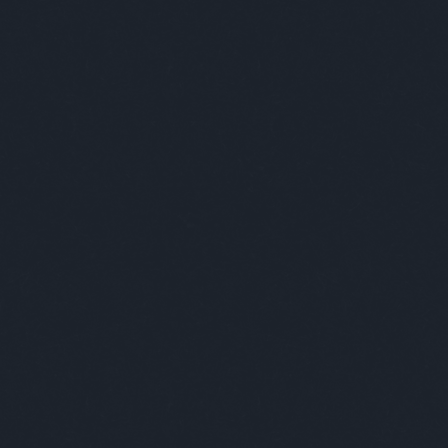
solut Budapest
apest ezer arcát szeretnénk megmutatni
ek. A várost, ahol élünk, amit szeretünk,
nnan néha kimenekülünk, de aztán
zatérve azt gondoljuk, “Igen, végre itthon
yok!” Mégis mitől annyira különleges? A szép
letek, a kulturális sokszínűség és a nyüzsgő
rakozóhelyek még nem elegek ehhez; az
erek töltik meg élettel. Az egyéniségek azok,
 a várost is egyedivé, izgalmassá teszik. Kik
és mit adnak hozzá a városhoz? Mi őket
tjuk be nektek, lássátok rajtuk keresztül
apestet úgy, ahogy eddig még soha!
özlünk az Absolut szponzorációs blogján! //
ünk, hogy a blogon található alkohol
talmú posztokat csak olyanokkal oszd meg
tve azoknak továbbítsd, akik betöltötték 18.