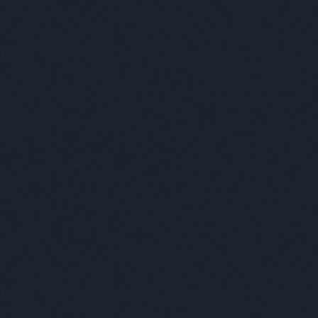
szerezni, közhasznúvá tenni, kirakni, megmutatni, hogy ne
rtelme az egésznek.
nyi tárgyad van? Egy raktárnyi, egy szobányi?
rgyam ismerősöknél van szerteszét, gyakran kölcsön is adom
ont, amikor már annyira sok lesz, hogy elveszik a lényeg. Talán
 amit már nem tudsz ápolni. Ha túl sok mindened,
nnyifelé összpontosítani. Ilyenkor kell elgondolkodni, hogy
d. Mert mondjuk ha van három nagyon jó fotód és azokat
e ha van 1000 darab, akkor nyilván a minőség rovására
kább a személyesség felé próbálok közelíteni, úgy, hogy több
sináltál, akkor az jut eszembe, hogy nagyon színesek, a
 is romkocsmák. Te hogy definiálnád a saját világodat,
 csak egy gyűjtőfogalom, mert könnyű egy kalap alá venni
lyeket is simán ebbe a kategóriába sorolják, mert jó