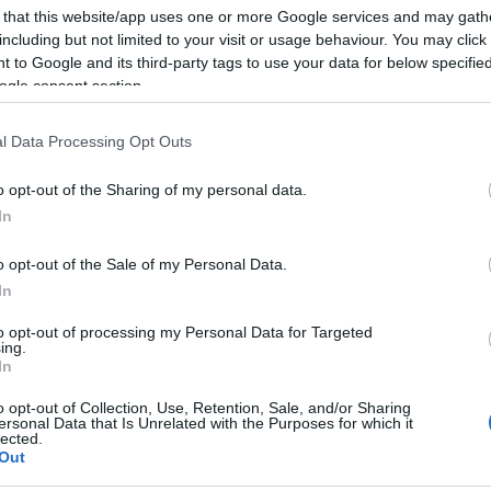
gal
 that this website/app uses one or more Google services and may gath
haj
including but not limited to your visit or usage behaviour. You may click 
heve
 to Google and its third-party tags to use your data for below specifi
hlin
ogle consent section.
hor
hős
imr
l Data Processing Opt Outs
jam
kar
o opt-out of the Sharing of my personal data.
ker
In
kok
kora
o opt-out of the Sale of my Personal Data.
kor
In
kov
lafl
to opt-out of processing my Personal Data for Targeted
lar
ing.
In
luk
Felnőtt tartalom!
mak
o opt-out of Collection, Use, Retention, Sale, and/or Sharing
mar
ersonal Data that Is Unrelated with the Purposes for which it
lected.
més
Out
met
ELMÚLTAM 18 ÉVES, BELÉPEK
MÉG NEM VAGYOK 18 ÉVES
mim