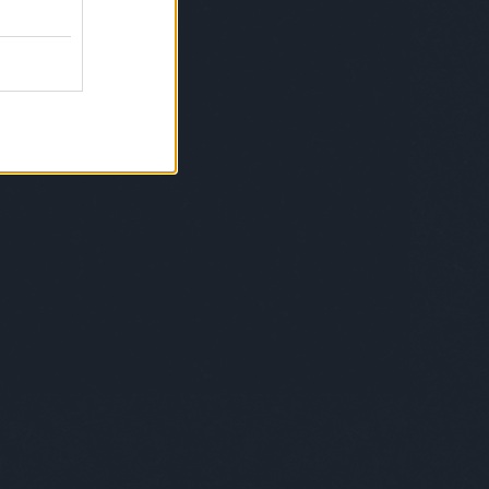
o
tündedóra
typojam
underseabikini
anheroes
urbansidewalker
use
vágóréka
ajizénó
vanekjudit
váradilili
varázsgarázs
gafanni
vargamarietta
városigorillák
eizsófi
vendég
vengru
verkstaden
zprémigabriella
vetlényialma
viaplant
kymilon
vilicstamás
virágéknál
volkovasisters
erpéter
wellhello
whiterussian
winklernóra
e
wirthabigail
wonderlab
yellowbudapest
hapop
zacktipton
zene
zoephobic
gerbalázs
zsengellérvilmos
zsigmonddóra
kefelhő