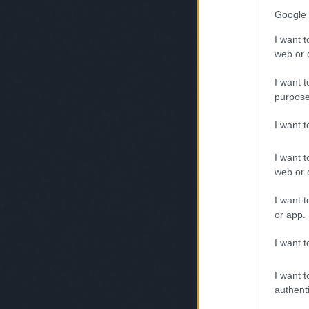
Google 
I want t
web or d
I want t
purpose
I want 
I want t
web or d
I want t
or app.
I want t
I want t
authenti