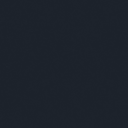
gyűjteményemet szeretném igazgatni, rend
dobozokban legyenek, mert akkor nincs é
Ezt hogy kell elképzelni, egyáltalán men
Hát igen, vannak raktárak, szobák, sok tá
őket. Nagyon jó gyűjteni, csak eljön az a p
egy kerthez tudnám leginkább hasonlítani,
egyszercsak a figyelmedet már nem tudod a
miért csinálod, és hogy kellene folytatno
nézegeted, annak van szuggesztív ereje; d
megy, fel fog hígulni az élmény. Sokkal in
és tartalmasabb időt töltsek el velük.
Ha megnézem azokat a helyeket, amiket c
stílus inkább vintage, mint retro, és nem
illetve a káoszban hol van a rendszer?
Ezek a helyek valóban nem romkocsmák, ez
egycsomó dolgot. Például totál elitista he