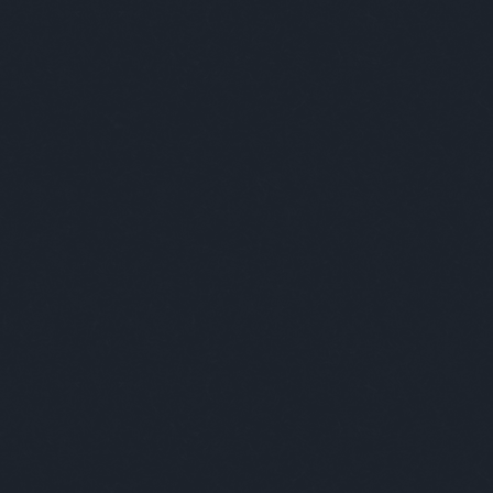
élet
alho
alk
Ke
 2017-ig tartó időszakának képeiből nyílt kiállítás az
Art
is ott volt.
Cí
odákat’ ábrázolnak. Képzeletbeli világokat, tájakat,
lált vagy élő állat példányokat láthatunk a képein. A
100
sztikusnak mondhatók Zsili képei, mintha egy
abo
abs
nden megtörténhet a jó és a legsötétebb gondolataink
abs
apat.
abs
abs
rjút
a képzőművésszel, a kiállítás kapcsán pár dolog
ama
and
ann
lzéseket kaptál?
artk