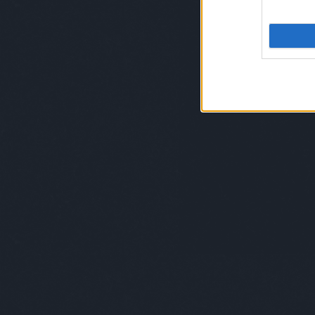
Babos Bertalan Zsili
munkái annyira jelle
amiket kialakított. A Szatyor, a Púder,
egyfajta nosztalgikus hangulatot, mik
A lenti interjúban többek között mesélt 
és arról, hogy mennyire szeret a barátaiv
Általában mennyire ragaszkodsz vagy kö
Éppen nagy átalakulásban vagyok, régen n
ragaszkodom hozzájuk. Nekem azok a leg
jöttek. A régi tárgyaknak van egy sajátos
Ez annyira tudatos, hogy sokáig nem is ve
gyűjtögettem, cserélgettem, jártam lomta