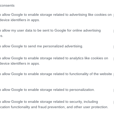
mis
consents
más is használja ezt a gépet
mül
o allow Google to enable storage related to advertising like cookies on
nag
evice identifiers in apps.
nem
Ha felnőtt vagy, és szeretnéd, hogy az ilyen tartalmakhoz
nige
kiskorú ne férhessen hozzá, használj
szűrőprogramot
.
o allow my user data to be sent to Google for online advertising
nyi
s.
ost
A belépéssel elfogadod a
felnőtt tartalmakat közvetítő
paj
blogok megtekintési szabályait
is.
to allow Google to send me personalized advertising.
pir
pós
pus
o allow Google to enable storage related to analytics like cookies on
ric
evice identifiers in apps.
sch
soc
o allow Google to enable storage related to functionality of the website
ste
sza
szá
o allow Google to enable storage related to personalization.
szi
szo
o allow Google to enable storage related to security, including
tam
cation functionality and fraud prevention, and other user protection.
the