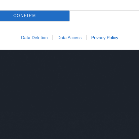
trip
urb
váll
CONFIRM
var
vecs
ves
Data Deletion
Data Access
Privacy Policy
vic
weil
gzetesek, hogy le sem tagadhatná azokat a helyeket,
wir
 a Wonderland vagy éppen a Circus mind magukon viselnek
yos
özben egy modern többdimenziós montázsként működnek.
zsá
a tárgyakhoz való kötődéséről, egykori kedvenc piacáról,
Cím
al együtt dolgozni.
tődsz érzelmileg a tárgyakhoz?
agyon nagy vonzódásom volt a tárgyak felé, és a mai napig
érdekesebbek, amik a családomból vagy a régmúltból
 hangulata. Amúgy most már próbálok annyira nem ragaszkodni.
ttem tárgyakat, mert régen nagyon rá voltam csusszanva;
lanításokra. Most már inkább már a meglévő