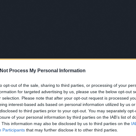
awe
sos dolog, mert azt sem szeretem, ha dícsérnek, és azt
bag
z nagyon személyes, annak ellenére, hogy az ember nem
bár
as volt, igazi kortárs kiállításnak indult, először páran
bea
tek. Jó kis közönség jött el, örültem, hogy a fél társaságot
bet
mindenkivel másról beszélni, mert nem szeretem magamat
bla
eglátásokkal találkoztam. Érdekes, hogy volt, aki abszolút
boh
k a festmények, és átlátta a munkáimat látva, hogy most
bot
 éppen magamhoz.
bps
brü
bud
TOVÁBB
Not Process My Personal Information
chr
czei
to opt-out of the sale, sharing to third parties, or processing of your per
dem
Szólj hozzá!
formation for targeted advertising by us, please use the below opt-out s
dob
budapest
art
absolut
Budapest
baboszsili
r selection. Please note that after your opt-out request is processed y
dun
eing interest-based ads based on personal information utilized by us or
elys
disclosed to third parties prior to your opt-out. You may separately opt-
ért
losure of your personal information by third parties on the IAB’s list of
feb
nterjú Babos Zsilivel
. This information may also be disclosed by us to third parties on the
IA
fel
Participants
that may further disclose it to other third parties.
for