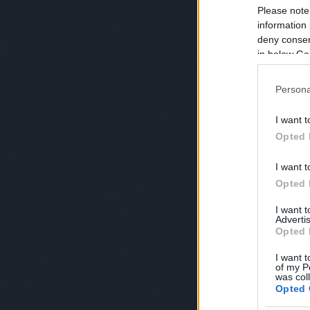
Please note
information 
deny consent
in below Go
Persona
I want t
Opted 
I want t
Opted 
I want 
Advertis
Opted 
I want t
of my P
was col
Opted 