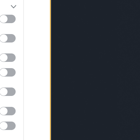
skk
moizerzsuzsa
mojzesdóra
mono
lnercsaba
murányikristóf
müskinn
ygyulacsuszka
nandi
nanushka
ényimárton
nemesanita
nemnőügy
nextlevel
lstately
non+
noramatisse
nubu
tottakvagyunk
ódorandrás
openshowroom
konzept
osvártjudit
painterofbudapest
ortamás
papmárk
petőlajos
pinkponilo
oskanna
plantethics
pluszpluszplusz
alakianett
présműhely
pride
priegerzsolt
kásmarcell
ráczzoltán
rebáktamás
oxmissmood
rizsavitamás
saiid
saschabraemer
ök
schöknorbi
simoniddol
simonmárton
iétébudapest
sonya
soósberci
soósnóra
fánkovitsfanni
studiocsalar
szabóádám
bótomi
szakoskriszta
szánthókinga
szzsófi
szekeresgyörgy
szemzőzsófia
nyovagergely
szinyovagergő
szöllősimátyás
mbatéva
szűcspéter
talabérgéza
ásimiklós
tánc
terem
themamakin
velvetchemistry
tóth melinda daige
töttöskata