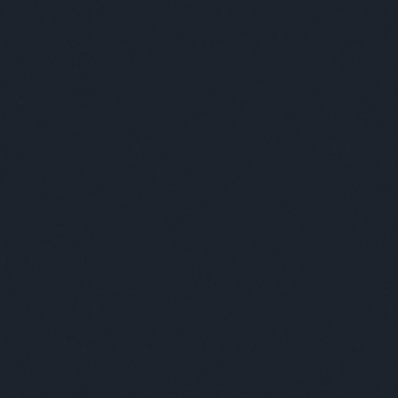
Június 9-én Babos Bertalan Zsili 2014-től
Forward
szervezésében, ahol az Absolut. 
"A legújabb monumentális festményei ’cs
emberszabású lényeket, olykor pedig kita
lényeg a zűrzavar, a káosz! Szin
te már mi
álomvilágba csöppentünk volna, ahol mi
is."- összegezte a kiállítást a szervező cs
Bár már olvashattatok a blogon egy
inte
foglalkoztatott minket:
Hogy sikerült a kiállítás? Milyen visszaje